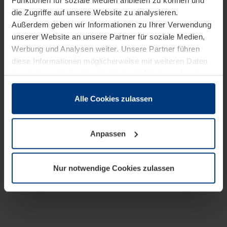
Funktionen für soziale Medien anbieten zu können und
die Zugriffe auf unsere Website zu analysieren.
Außerdem geben wir Informationen zu Ihrer Verwendung
unserer Website an unsere Partner für soziale Medien,
Werbung und Analysen weiter. Unsere Partner führen
diese Informationen möglicherweise mit weiteren Daten
zusammen, die Sie ihnen bereitgestellt haben oder die
sie im Rahmen Ihrer Nutzung der Dienste gesammelt
haben.
Alle Cookies zulassen
Rechtlich können wir Cookies auf Ihrem Gerät speichern,
wenn diese für den Betrieb dieser Seite unbedingt
Anpassen
notwendig sind. Für alle anderen Cookie-Typen benötigen
wir Ihre Erlaubnis. Ihre Einwilligung können Sie jederzeit
in der Cookie-Erläuterung auf der Seite
Nur notwendige Cookies zulassen
Datenschutzerklärung
unserer Website ändern oder
widerrufen.