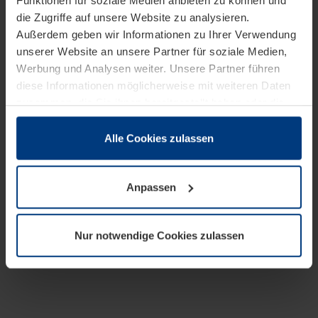
Funktionen für soziale Medien anbieten zu können und
die Zugriffe auf unsere Website zu analysieren.
Außerdem geben wir Informationen zu Ihrer Verwendung
unserer Website an unsere Partner für soziale Medien,
Werbung und Analysen weiter. Unsere Partner führen
diese Informationen möglicherweise mit weiteren Daten
zusammen, die Sie ihnen bereitgestellt haben oder die
sie im Rahmen Ihrer Nutzung der Dienste gesammelt
haben.
Alle Cookies zulassen
Rechtlich können wir Cookies auf Ihrem Gerät speichern,
wenn diese für den Betrieb dieser Seite unbedingt
Anpassen
notwendig sind. Für alle anderen Cookie-Typen benötigen
wir Ihre Erlaubnis. Ihre Einwilligung können Sie jederzeit
in der Cookie-Erläuterung auf der Seite
Nur notwendige Cookies zulassen
Datenschutzerklärung
unserer Website ändern oder
widerrufen.