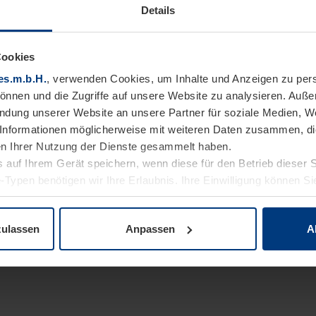
Details
Cookies
es.m.b.H.
, verwenden Cookies, um Inhalte und Anzeigen zu pers
können und die Zugriffe auf unsere Website zu analysieren. Auß
endung unserer Website an unsere Partner für soziale Medien, W
Informationen möglicherweise mit weiteren Daten zusammen, die 
n Ihrer Nutzung der Dienste gesammelt haben.
 auf Ihrem Gerät speichern, wenn diese für den Betrieb dieser 
-Typen benötigen wir Ihre Erlaubnis. Ihre Einwilligung können Sie
enschutzerklärung
unserer Website ändern oder widerrufen.
zulassen
Anpassen
A