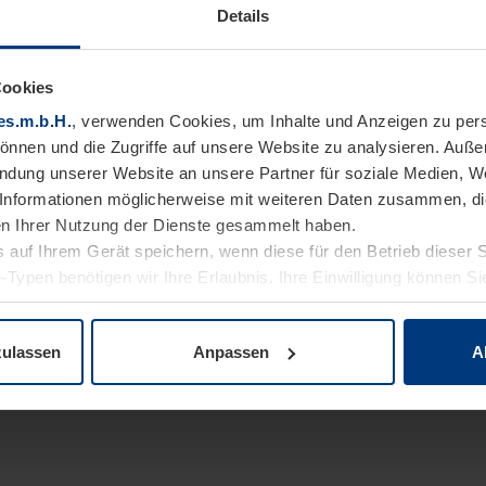
Details
Cookies
es.m.b.H.
, verwenden Cookies, um Inhalte und Anzeigen zu pers
können und die Zugriffe auf unsere Website zu analysieren. Auß
endung unserer Website an unsere Partner für soziale Medien, W
Informationen möglicherweise mit weiteren Daten zusammen, die 
n Ihrer Nutzung der Dienste gesammelt haben.
 auf Ihrem Gerät speichern, wenn diese für den Betrieb dieser 
-Typen benötigen wir Ihre Erlaubnis. Ihre Einwilligung können Sie
enschutzerklärung
unserer Website ändern oder widerrufen.
zulassen
Anpassen
A