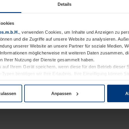
Details
Cookies
es.m.b.H.
, verwenden Cookies, um Inhalte und Anzeigen zu pers
können und die Zugriffe auf unsere Website zu analysieren. Auß
endung unserer Website an unsere Partner für soziale Medien, W
Informationen möglicherweise mit weiteren Daten zusammen, die 
n Ihrer Nutzung der Dienste gesammelt haben.
 auf Ihrem Gerät speichern, wenn diese für den Betrieb dieser 
-Typen benötigen wir Ihre Erlaubnis. Ihre Einwilligung können Sie
enschutzerklärung
unserer Website ändern oder widerrufen.
zulassen
Anpassen
A