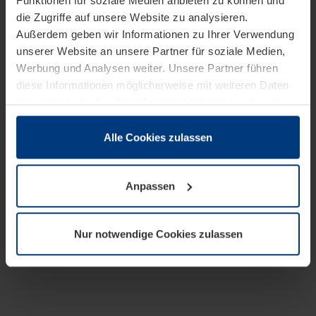
Funktionen für soziale Medien anbieten zu können und
die Zugriffe auf unsere Website zu analysieren.
Außerdem geben wir Informationen zu Ihrer Verwendung
unserer Website an unsere Partner für soziale Medien,
Werbung und Analysen weiter. Unsere Partner führen
diese Informationen möglicherweise mit weiteren Daten
zusammen, die Sie ihnen bereitgestellt haben oder die
sie im Rahmen Ihrer Nutzung der Dienste gesammelt
haben.
Alle Cookies zulassen
Rechtlich können wir Cookies auf Ihrem Gerät speichern,
wenn diese für den Betrieb dieser Seite unbedingt
Anpassen
notwendig sind. Für alle anderen Cookie-Typen benötigen
wir Ihre Erlaubnis. Ihre Einwilligung können Sie jederzeit
in der Cookie-Erläuterung auf der Seite
Nur notwendige Cookies zulassen
Datenschutzerklärung
unserer Website ändern oder
widerrufen.