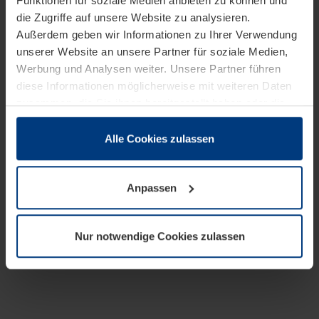
Funktionen für soziale Medien anbieten zu können und
die Zugriffe auf unsere Website zu analysieren.
Außerdem geben wir Informationen zu Ihrer Verwendung
unserer Website an unsere Partner für soziale Medien,
Werbung und Analysen weiter. Unsere Partner führen
diese Informationen möglicherweise mit weiteren Daten
zusammen, die Sie ihnen bereitgestellt haben oder die
sie im Rahmen Ihrer Nutzung der Dienste gesammelt
haben.
Alle Cookies zulassen
Rechtlich können wir Cookies auf Ihrem Gerät speichern,
wenn diese für den Betrieb dieser Seite unbedingt
Anpassen
notwendig sind. Für alle anderen Cookie-Typen benötigen
wir Ihre Erlaubnis. Ihre Einwilligung können Sie jederzeit
in der Cookie-Erläuterung auf der Seite
Nur notwendige Cookies zulassen
Datenschutzerklärung
unserer Website ändern oder
widerrufen.