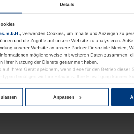
Details
Cookies
es.m.b.H.
, verwenden Cookies, um Inhalte und Anzeigen zu pers
können und die Zugriffe auf unsere Website zu analysieren. Auß
endung unserer Website an unsere Partner für soziale Medien, W
Informationen möglicherweise mit weiteren Daten zusammen, die 
n Ihrer Nutzung der Dienste gesammelt haben.
 auf Ihrem Gerät speichern, wenn diese für den Betrieb dieser 
-Typen benötigen wir Ihre Erlaubnis. Ihre Einwilligung können Sie
enschutzerklärung
unserer Website ändern oder widerrufen.
zulassen
Anpassen
A