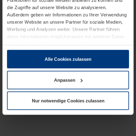
Funktionen für soziale Medien anbieten zu können und
die Zugriffe auf unsere Website zu analysieren.
Außerdem geben wir Informationen zu Ihrer Verwendung
unserer Website an unsere Partner für soziale Medien,
Werbung und Analysen weiter. Unsere Partner führen
diese Informationen möglicherweise mit weiteren Daten
zusammen, die Sie ihnen bereitgestellt haben oder die
sie im Rahmen Ihrer Nutzung der Dienste gesammelt
haben.
Alle Cookies zulassen
Rechtlich können wir Cookies auf Ihrem Gerät speichern,
wenn diese für den Betrieb dieser Seite unbedingt
Anpassen
notwendig sind. Für alle anderen Cookie-Typen benötigen
wir Ihre Erlaubnis. Ihre Einwilligung können Sie jederzeit
in der Cookie-Erläuterung auf der Seite
Nur notwendige Cookies zulassen
Datenschutzerklärung
unserer Website ändern oder
widerrufen.