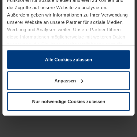
Funktionen für soziale Medien anbieten zu können und
die Zugriffe auf unsere Website zu analysieren.
Außerdem geben wir Informationen zu Ihrer Verwendung
unserer Website an unsere Partner für soziale Medien,
Werbung und Analysen weiter. Unsere Partner führen
diese Informationen möglicherweise mit weiteren Daten
zusammen, die Sie ihnen bereitgestellt haben oder die
sie im Rahmen Ihrer Nutzung der Dienste gesammelt
haben.
Alle Cookies zulassen
Rechtlich können wir Cookies auf Ihrem Gerät speichern,
wenn diese für den Betrieb dieser Seite unbedingt
Anpassen
notwendig sind. Für alle anderen Cookie-Typen benötigen
wir Ihre Erlaubnis. Ihre Einwilligung können Sie jederzeit
in der Cookie-Erläuterung auf der Seite
Nur notwendige Cookies zulassen
Datenschutzerklärung
unserer Website ändern oder
widerrufen.