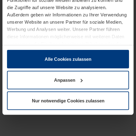
Funktionen für soziale Medien anbieten zu können und
die Zugriffe auf unsere Website zu analysieren.
Außerdem geben wir Informationen zu Ihrer Verwendung
unserer Website an unsere Partner für soziale Medien,
Werbung und Analysen weiter. Unsere Partner führen
diese Informationen möglicherweise mit weiteren Daten
zusammen, die Sie ihnen bereitgestellt haben oder die
sie im Rahmen Ihrer Nutzung der Dienste gesammelt
haben.
Alle Cookies zulassen
Rechtlich können wir Cookies auf Ihrem Gerät speichern,
wenn diese für den Betrieb dieser Seite unbedingt
Anpassen
notwendig sind. Für alle anderen Cookie-Typen benötigen
wir Ihre Erlaubnis. Ihre Einwilligung können Sie jederzeit
in der Cookie-Erläuterung auf der Seite
Nur notwendige Cookies zulassen
Datenschutzerklärung
unserer Website ändern oder
widerrufen.