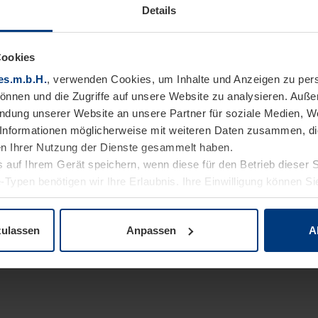
Details
Cookies
es.m.b.H.
, verwenden Cookies, um Inhalte und Anzeigen zu pers
können und die Zugriffe auf unsere Website zu analysieren. Auß
endung unserer Website an unsere Partner für soziale Medien, W
Informationen möglicherweise mit weiteren Daten zusammen, die 
n Ihrer Nutzung der Dienste gesammelt haben.
 auf Ihrem Gerät speichern, wenn diese für den Betrieb dieser 
-Typen benötigen wir Ihre Erlaubnis. Ihre Einwilligung können Sie
enschutzerklärung
unserer Website ändern oder widerrufen.
zulassen
Anpassen
A