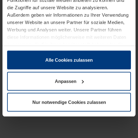
Funktionen für soziale Medien anbieten zu können und
die Zugriffe auf unsere Website zu analysieren.
Außerdem geben wir Informationen zu Ihrer Verwendung
unserer Website an unsere Partner für soziale Medien,
Werbung und Analysen weiter. Unsere Partner führen
diese Informationen möglicherweise mit weiteren Daten
zusammen, die Sie ihnen bereitgestellt haben oder die
sie im Rahmen Ihrer Nutzung der Dienste gesammelt
haben.
Alle Cookies zulassen
Rechtlich können wir Cookies auf Ihrem Gerät speichern,
wenn diese für den Betrieb dieser Seite unbedingt
Anpassen
notwendig sind. Für alle anderen Cookie-Typen benötigen
wir Ihre Erlaubnis. Ihre Einwilligung können Sie jederzeit
in der Cookie-Erläuterung auf der Seite
Nur notwendige Cookies zulassen
Datenschutzerklärung
unserer Website ändern oder
widerrufen.