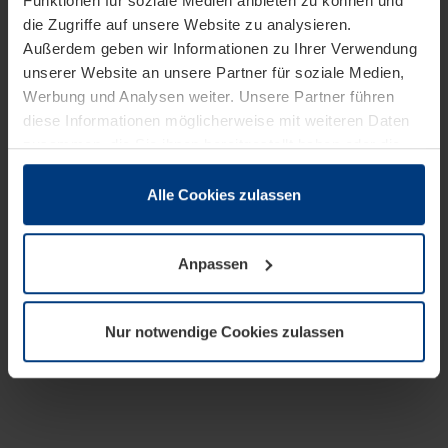
Funktionen für soziale Medien anbieten zu können und
die Zugriffe auf unsere Website zu analysieren.
Außerdem geben wir Informationen zu Ihrer Verwendung
unserer Website an unsere Partner für soziale Medien,
Werbung und Analysen weiter. Unsere Partner führen
diese Informationen möglicherweise mit weiteren Daten
zusammen, die Sie ihnen bereitgestellt haben oder die
sie im Rahmen Ihrer Nutzung der Dienste gesammelt
haben.
Alle Cookies zulassen
Rechtlich können wir Cookies auf Ihrem Gerät speichern,
wenn diese für den Betrieb dieser Seite unbedingt
Anpassen
notwendig sind. Für alle anderen Cookie-Typen benötigen
wir Ihre Erlaubnis. Ihre Einwilligung können Sie jederzeit
in der Cookie-Erläuterung auf der Seite
Nur notwendige Cookies zulassen
Datenschutzerklärung
unserer Website ändern oder
widerrufen.