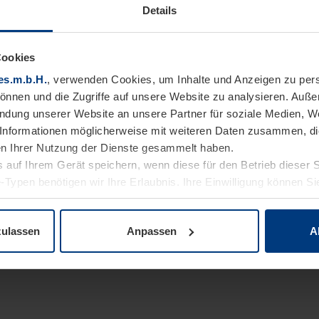
Details
Cookies
es.m.b.H.
, verwenden Cookies, um Inhalte und Anzeigen zu pers
können und die Zugriffe auf unsere Website zu analysieren. Auß
endung unserer Website an unsere Partner für soziale Medien, W
Informationen möglicherweise mit weiteren Daten zusammen, die 
n Ihrer Nutzung der Dienste gesammelt haben.
 auf Ihrem Gerät speichern, wenn diese für den Betrieb dieser 
-Typen benötigen wir Ihre Erlaubnis. Ihre Einwilligung können Sie
enschutzerklärung
unserer Website ändern oder widerrufen.
zulassen
Anpassen
A