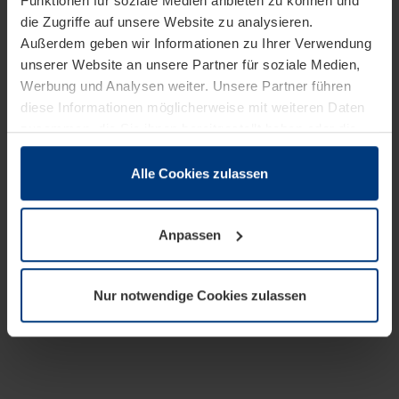
Funktionen für soziale Medien anbieten zu können und
die Zugriffe auf unsere Website zu analysieren.
Außerdem geben wir Informationen zu Ihrer Verwendung
unserer Website an unsere Partner für soziale Medien,
Werbung und Analysen weiter. Unsere Partner führen
diese Informationen möglicherweise mit weiteren Daten
zusammen, die Sie ihnen bereitgestellt haben oder die
sie im Rahmen Ihrer Nutzung der Dienste gesammelt
haben.
Alle Cookies zulassen
Rechtlich können wir Cookies auf Ihrem Gerät speichern,
wenn diese für den Betrieb dieser Seite unbedingt
Anpassen
notwendig sind. Für alle anderen Cookie-Typen benötigen
wir Ihre Erlaubnis. Ihre Einwilligung können Sie jederzeit
in der Cookie-Erläuterung auf der Seite
Nur notwendige Cookies zulassen
Datenschutzerklärung
unserer Website ändern oder
widerrufen.