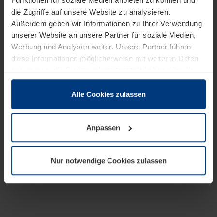
Funktionen für soziale Medien anbieten zu können und
die Zugriffe auf unsere Website zu analysieren.
Außerdem geben wir Informationen zu Ihrer Verwendung
unserer Website an unsere Partner für soziale Medien,
Werbung und Analysen weiter. Unsere Partner führen
diese Informationen möglicherweise mit weiteren Daten
zusammen, die Sie ihnen bereitgestellt haben oder die
sie im Rahmen Ihrer Nutzung der Dienste gesammelt
haben.
Alle Cookies zulassen
Rechtlich können wir Cookies auf Ihrem Gerät speichern,
wenn diese für den Betrieb dieser Seite unbedingt
Anpassen
notwendig sind. Für alle anderen Cookie-Typen benötigen
wir Ihre Erlaubnis. Ihre Einwilligung können Sie jederzeit
in der Cookie-Erläuterung auf der Seite
Nur notwendige Cookies zulassen
Datenschutzerklärung
unserer Website ändern oder
widerrufen.