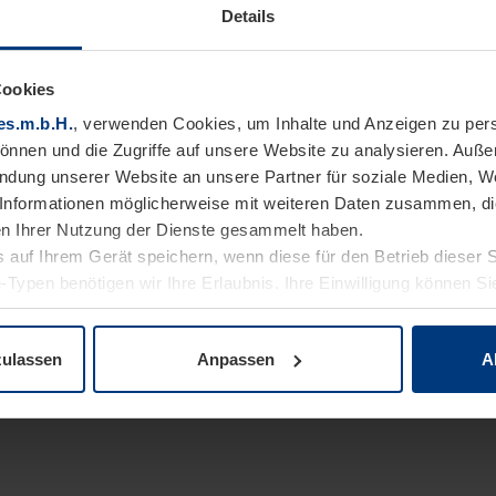
Details
Cookies
es.m.b.H.
, verwenden Cookies, um Inhalte und Anzeigen zu pers
können und die Zugriffe auf unsere Website zu analysieren. Auß
endung unserer Website an unsere Partner für soziale Medien, W
Informationen möglicherweise mit weiteren Daten zusammen, die 
n Ihrer Nutzung der Dienste gesammelt haben.
 auf Ihrem Gerät speichern, wenn diese für den Betrieb dieser 
-Typen benötigen wir Ihre Erlaubnis. Ihre Einwilligung können Sie
enschutzerklärung
unserer Website ändern oder widerrufen.
zulassen
Anpassen
A