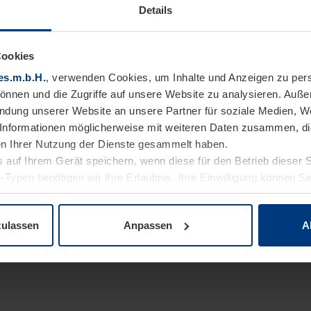
Details
Cookies
es.m.b.H.
, verwenden Cookies, um Inhalte und Anzeigen zu pers
können und die Zugriffe auf unsere Website zu analysieren. Auß
endung unserer Website an unsere Partner für soziale Medien, W
Informationen möglicherweise mit weiteren Daten zusammen, die 
n Ihrer Nutzung der Dienste gesammelt haben.
 auf Ihrem Gerät speichern, wenn diese für den Betrieb dieser 
-Typen benötigen wir Ihre Erlaubnis. Ihre Einwilligung können Sie
enschutzerklärung
unserer Website ändern oder widerrufen.
zulassen
Anpassen
A