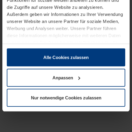
Funktionen für soziale Medien anbieten zu können und
die Zugriffe auf unsere Website zu analysieren.
Außerdem geben wir Informationen zu Ihrer Verwendung
unserer Website an unsere Partner für soziale Medien,
Werbung und Analysen weiter. Unsere Partner führen
diese Informationen möglicherweise mit weiteren Daten
zusammen, die Sie ihnen bereitgestellt haben oder die
sie im Rahmen Ihrer Nutzung der Dienste gesammelt
haben.
Alle Cookies zulassen
Rechtlich können wir Cookies auf Ihrem Gerät speichern,
wenn diese für den Betrieb dieser Seite unbedingt
Anpassen
notwendig sind. Für alle anderen Cookie-Typen benötigen
wir Ihre Erlaubnis. Ihre Einwilligung können Sie jederzeit
in der Cookie-Erläuterung auf der Seite
Nur notwendige Cookies zulassen
Datenschutzerklärung
unserer Website ändern oder
widerrufen.