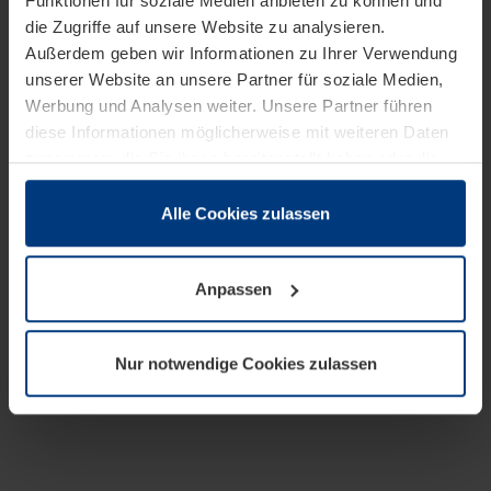
Funktionen für soziale Medien anbieten zu können und
die Zugriffe auf unsere Website zu analysieren.
Außerdem geben wir Informationen zu Ihrer Verwendung
unserer Website an unsere Partner für soziale Medien,
Werbung und Analysen weiter. Unsere Partner führen
diese Informationen möglicherweise mit weiteren Daten
zusammen, die Sie ihnen bereitgestellt haben oder die
sie im Rahmen Ihrer Nutzung der Dienste gesammelt
haben.
Alle Cookies zulassen
Rechtlich können wir Cookies auf Ihrem Gerät speichern,
wenn diese für den Betrieb dieser Seite unbedingt
Anpassen
notwendig sind. Für alle anderen Cookie-Typen benötigen
wir Ihre Erlaubnis. Ihre Einwilligung können Sie jederzeit
in der Cookie-Erläuterung auf der Seite
Nur notwendige Cookies zulassen
Datenschutzerklärung
unserer Website ändern oder
widerrufen.