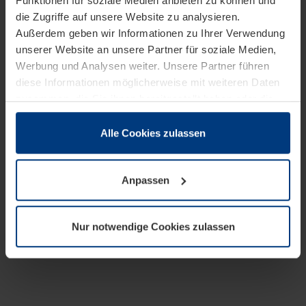
Funktionen für soziale Medien anbieten zu können und
die Zugriffe auf unsere Website zu analysieren.
Außerdem geben wir Informationen zu Ihrer Verwendung
unserer Website an unsere Partner für soziale Medien,
Werbung und Analysen weiter. Unsere Partner führen
diese Informationen möglicherweise mit weiteren Daten
zusammen, die Sie ihnen bereitgestellt haben oder die
sie im Rahmen Ihrer Nutzung der Dienste gesammelt
haben.
Alle Cookies zulassen
Rechtlich können wir Cookies auf Ihrem Gerät speichern,
wenn diese für den Betrieb dieser Seite unbedingt
Anpassen
notwendig sind. Für alle anderen Cookie-Typen benötigen
wir Ihre Erlaubnis. Ihre Einwilligung können Sie jederzeit
in der Cookie-Erläuterung auf der Seite
Nur notwendige Cookies zulassen
Datenschutzerklärung
unserer Website ändern oder
widerrufen.