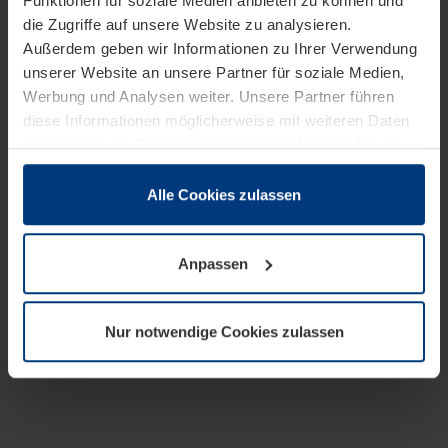
Funktionen für soziale Medien anbieten zu können und
die Zugriffe auf unsere Website zu analysieren.
Außerdem geben wir Informationen zu Ihrer Verwendung
unserer Website an unsere Partner für soziale Medien,
Werbung und Analysen weiter. Unsere Partner führen
diese Informationen möglicherweise mit weiteren Daten
zusammen, die Sie ihnen bereitgestellt haben oder die
sie im Rahmen Ihrer Nutzung der Dienste gesammelt
haben.
Alle Cookies zulassen
Rechtlich können wir Cookies auf Ihrem Gerät speichern,
wenn diese für den Betrieb dieser Seite unbedingt
Anpassen
notwendig sind. Für alle anderen Cookie-Typen benötigen
wir Ihre Erlaubnis. Ihre Einwilligung können Sie jederzeit
in der Cookie-Erläuterung auf der Seite
Nur notwendige Cookies zulassen
Datenschutzerklärung
unserer Website ändern oder
widerrufen.