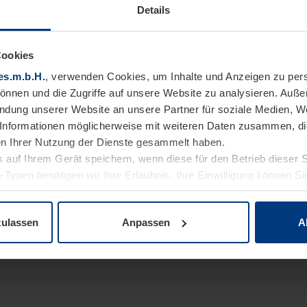
Details
Cookies
es.m.b.H.
, verwenden Cookies, um Inhalte und Anzeigen zu pers
können und die Zugriffe auf unsere Website zu analysieren. Auß
endung unserer Website an unsere Partner für soziale Medien, W
Informationen möglicherweise mit weiteren Daten zusammen, die 
n Ihrer Nutzung der Dienste gesammelt haben.
 auf Ihrem Gerät speichern, wenn diese für den Betrieb dieser 
-Typen benötigen wir Ihre Erlaubnis. Ihre Einwilligung können Sie
enschutzerklärung
unserer Website ändern oder widerrufen.
zulassen
Anpassen
A