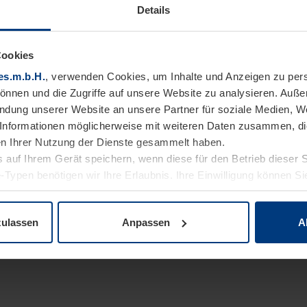
Details
Cookies
es.m.b.H.
, verwenden Cookies, um Inhalte und Anzeigen zu pers
können und die Zugriffe auf unsere Website zu analysieren. Auß
endung unserer Website an unsere Partner für soziale Medien, W
Informationen möglicherweise mit weiteren Daten zusammen, die 
n Ihrer Nutzung der Dienste gesammelt haben.
 auf Ihrem Gerät speichern, wenn diese für den Betrieb dieser 
-Typen benötigen wir Ihre Erlaubnis. Ihre Einwilligung können Sie
enschutzerklärung
unserer Website ändern oder widerrufen.
zulassen
Anpassen
A