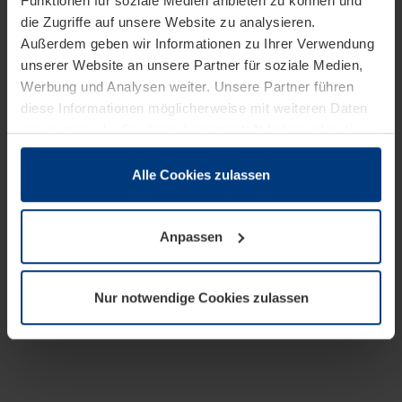
Funktionen für soziale Medien anbieten zu können und
die Zugriffe auf unsere Website zu analysieren.
Außerdem geben wir Informationen zu Ihrer Verwendung
unserer Website an unsere Partner für soziale Medien,
Werbung und Analysen weiter. Unsere Partner führen
diese Informationen möglicherweise mit weiteren Daten
zusammen, die Sie ihnen bereitgestellt haben oder die
sie im Rahmen Ihrer Nutzung der Dienste gesammelt
haben.
Alle Cookies zulassen
Rechtlich können wir Cookies auf Ihrem Gerät speichern,
wenn diese für den Betrieb dieser Seite unbedingt
Anpassen
notwendig sind. Für alle anderen Cookie-Typen benötigen
wir Ihre Erlaubnis. Ihre Einwilligung können Sie jederzeit
in der Cookie-Erläuterung auf der Seite
Nur notwendige Cookies zulassen
Datenschutzerklärung
unserer Website ändern oder
widerrufen.