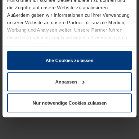
Funktionen für soziale Medien anbieten zu können und
die Zugriffe auf unsere Website zu analysieren.
Außerdem geben wir Informationen zu Ihrer Verwendung
unserer Website an unsere Partner für soziale Medien,
Werbung und Analysen weiter. Unsere Partner führen
diese Informationen möglicherweise mit weiteren Daten
zusammen, die Sie ihnen bereitgestellt haben oder die
sie im Rahmen Ihrer Nutzung der Dienste gesammelt
haben.
Alle Cookies zulassen
Rechtlich können wir Cookies auf Ihrem Gerät speichern,
wenn diese für den Betrieb dieser Seite unbedingt
Anpassen
notwendig sind. Für alle anderen Cookie-Typen benötigen
wir Ihre Erlaubnis. Ihre Einwilligung können Sie jederzeit
in der Cookie-Erläuterung auf der Seite
Nur notwendige Cookies zulassen
Datenschutzerklärung
unserer Website ändern oder
widerrufen.