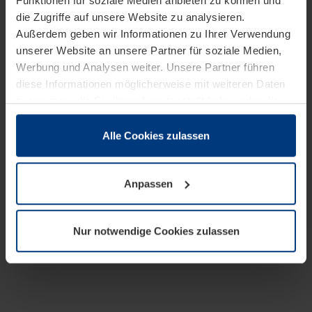
Funktionen für soziale Medien anbieten zu können und
die Zugriffe auf unsere Website zu analysieren.
Außerdem geben wir Informationen zu Ihrer Verwendung
unserer Website an unsere Partner für soziale Medien,
Werbung und Analysen weiter. Unsere Partner führen
diese Informationen möglicherweise mit weiteren Daten
zusammen, die Sie ihnen bereitgestellt haben oder die
sie im Rahmen Ihrer Nutzung der Dienste gesammelt
haben.
Alle Cookies zulassen
Rechtlich können wir Cookies auf Ihrem Gerät speichern,
wenn diese für den Betrieb dieser Seite unbedingt
Anpassen
notwendig sind. Für alle anderen Cookie-Typen benötigen
wir Ihre Erlaubnis. Ihre Einwilligung können Sie jederzeit
in der Cookie-Erläuterung auf der Seite
Nur notwendige Cookies zulassen
Datenschutzerklärung
unserer Website ändern oder
widerrufen.