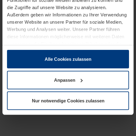
Funktionen für soziale Medien anbieten zu können und
die Zugriffe auf unsere Website zu analysieren.
Außerdem geben wir Informationen zu Ihrer Verwendung
unserer Website an unsere Partner für soziale Medien,
Werbung und Analysen weiter. Unsere Partner führen
diese Informationen möglicherweise mit weiteren Daten
zusammen, die Sie ihnen bereitgestellt haben oder die
sie im Rahmen Ihrer Nutzung der Dienste gesammelt
haben.
Alle Cookies zulassen
Rechtlich können wir Cookies auf Ihrem Gerät speichern,
wenn diese für den Betrieb dieser Seite unbedingt
Anpassen
notwendig sind. Für alle anderen Cookie-Typen benötigen
wir Ihre Erlaubnis. Ihre Einwilligung können Sie jederzeit
in der Cookie-Erläuterung auf der Seite
Nur notwendige Cookies zulassen
Datenschutzerklärung
unserer Website ändern oder
widerrufen.