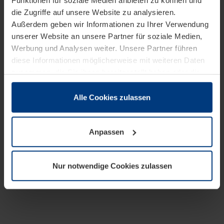
Funktionen für soziale Medien anbieten zu können und
die Zugriffe auf unsere Website zu analysieren.
Außerdem geben wir Informationen zu Ihrer Verwendung
unserer Website an unsere Partner für soziale Medien,
Werbung und Analysen weiter. Unsere Partner führen
diese Informationen möglicherweise mit weiteren Daten
zusammen, die Sie ihnen bereitgestellt haben oder die
sie im Rahmen Ihrer Nutzung der Dienste gesammelt
haben.
Alle Cookies zulassen
Rechtlich können wir Cookies auf Ihrem Gerät speichern,
wenn diese für den Betrieb dieser Seite unbedingt
Anpassen
notwendig sind. Für alle anderen Cookie-Typen benötigen
wir Ihre Erlaubnis. Ihre Einwilligung können Sie jederzeit
in der Cookie-Erläuterung auf der Seite
Nur notwendige Cookies zulassen
Datenschutzerklärung
unserer Website ändern oder
widerrufen.