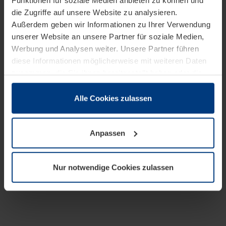
Funktionen für soziale Medien anbieten zu können und
die Zugriffe auf unsere Website zu analysieren.
Außerdem geben wir Informationen zu Ihrer Verwendung
unserer Website an unsere Partner für soziale Medien,
Werbung und Analysen weiter. Unsere Partner führen
diese Informationen möglicherweise mit weiteren Daten
zusammen, die Sie ihnen bereitgestellt haben oder die
sie im Rahmen Ihrer Nutzung der Dienste gesammelt
haben.
Alle Cookies zulassen
Rechtlich können wir Cookies auf Ihrem Gerät speichern,
wenn diese für den Betrieb dieser Seite unbedingt
Anpassen
notwendig sind. Für alle anderen Cookie-Typen benötigen
wir Ihre Erlaubnis. Ihre Einwilligung können Sie jederzeit
in der Cookie-Erläuterung auf der Seite
Nur notwendige Cookies zulassen
Datenschutzerklärung
unserer Website ändern oder
widerrufen.