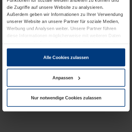
Funktionen für soziale Medien anbieten zu können und
die Zugriffe auf unsere Website zu analysieren.
Außerdem geben wir Informationen zu Ihrer Verwendung
unserer Website an unsere Partner für soziale Medien,
Werbung und Analysen weiter. Unsere Partner führen
diese Informationen möglicherweise mit weiteren Daten
zusammen, die Sie ihnen bereitgestellt haben oder die
sie im Rahmen Ihrer Nutzung der Dienste gesammelt
haben.
Alle Cookies zulassen
Rechtlich können wir Cookies auf Ihrem Gerät speichern,
wenn diese für den Betrieb dieser Seite unbedingt
Anpassen
notwendig sind. Für alle anderen Cookie-Typen benötigen
wir Ihre Erlaubnis. Ihre Einwilligung können Sie jederzeit
in der Cookie-Erläuterung auf der Seite
Nur notwendige Cookies zulassen
Datenschutzerklärung
unserer Website ändern oder
widerrufen.