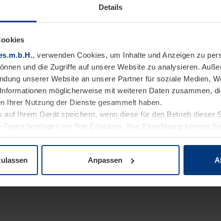
Details
Cookies
es.m.b.H.
, verwenden Cookies, um Inhalte und Anzeigen zu pers
können und die Zugriffe auf unsere Website zu analysieren. Auß
endung unserer Website an unsere Partner für soziale Medien, W
Informationen möglicherweise mit weiteren Daten zusammen, die 
n Ihrer Nutzung der Dienste gesammelt haben.
 auf Ihrem Gerät speichern, wenn diese für den Betrieb dieser 
-Typen benötigen wir Ihre Erlaubnis. Ihre Einwilligung können Sie
enschutzerklärung
unserer Website ändern oder widerrufen.
zulassen
Anpassen
A