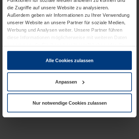
Funktionen für soziale Medien anbieten zu können und
die Zugriffe auf unsere Website zu analysieren.
Außerdem geben wir Informationen zu Ihrer Verwendung
unserer Website an unsere Partner für soziale Medien,
Werbung und Analysen weiter. Unsere Partner führen
diese Informationen möglicherweise mit weiteren Daten
zusammen, die Sie ihnen bereitgestellt haben oder die
sie im Rahmen Ihrer Nutzung der Dienste gesammelt
haben.
Alle Cookies zulassen
Rechtlich können wir Cookies auf Ihrem Gerät speichern,
wenn diese für den Betrieb dieser Seite unbedingt
Anpassen
notwendig sind. Für alle anderen Cookie-Typen benötigen
wir Ihre Erlaubnis. Ihre Einwilligung können Sie jederzeit
in der Cookie-Erläuterung auf der Seite
Nur notwendige Cookies zulassen
Datenschutzerklärung
unserer Website ändern oder
widerrufen.