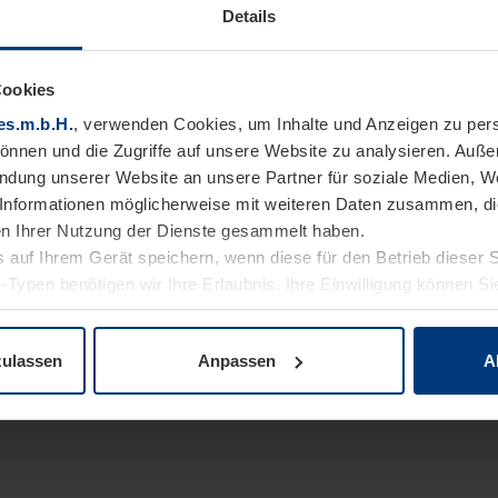
Details
Cookies
es.m.b.H.
, verwenden Cookies, um Inhalte und Anzeigen zu pers
können und die Zugriffe auf unsere Website zu analysieren. Auß
endung unserer Website an unsere Partner für soziale Medien, W
Informationen möglicherweise mit weiteren Daten zusammen, die 
n Ihrer Nutzung der Dienste gesammelt haben.
 auf Ihrem Gerät speichern, wenn diese für den Betrieb dieser 
-Typen benötigen wir Ihre Erlaubnis. Ihre Einwilligung können Sie
enschutzerklärung
unserer Website ändern oder widerrufen.
zulassen
Anpassen
A