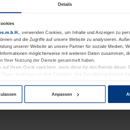
Details
Cookies
es.m.b.H.
, verwenden Cookies, um Inhalte und Anzeigen zu pers
können und die Zugriffe auf unsere Website zu analysieren. Auß
endung unserer Website an unsere Partner für soziale Medien, W
Informationen möglicherweise mit weiteren Daten zusammen, die 
n Ihrer Nutzung der Dienste gesammelt haben.
 auf Ihrem Gerät speichern, wenn diese für den Betrieb dieser 
-Typen benötigen wir Ihre Erlaubnis. Ihre Einwilligung können Sie
enschutzerklärung
unserer Website ändern oder widerrufen.
zulassen
Anpassen
A