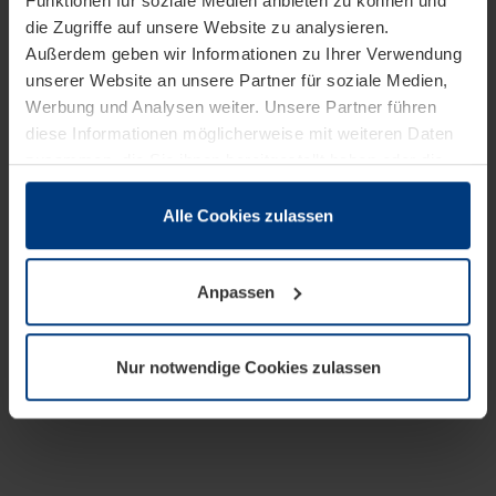
Funktionen für soziale Medien anbieten zu können und
die Zugriffe auf unsere Website zu analysieren.
Außerdem geben wir Informationen zu Ihrer Verwendung
unserer Website an unsere Partner für soziale Medien,
Werbung und Analysen weiter. Unsere Partner führen
diese Informationen möglicherweise mit weiteren Daten
zusammen, die Sie ihnen bereitgestellt haben oder die
sie im Rahmen Ihrer Nutzung der Dienste gesammelt
haben.
Alle Cookies zulassen
Rechtlich können wir Cookies auf Ihrem Gerät speichern,
wenn diese für den Betrieb dieser Seite unbedingt
Anpassen
notwendig sind. Für alle anderen Cookie-Typen benötigen
wir Ihre Erlaubnis. Ihre Einwilligung können Sie jederzeit
in der Cookie-Erläuterung auf der Seite
Nur notwendige Cookies zulassen
Datenschutzerklärung
unserer Website ändern oder
widerrufen.