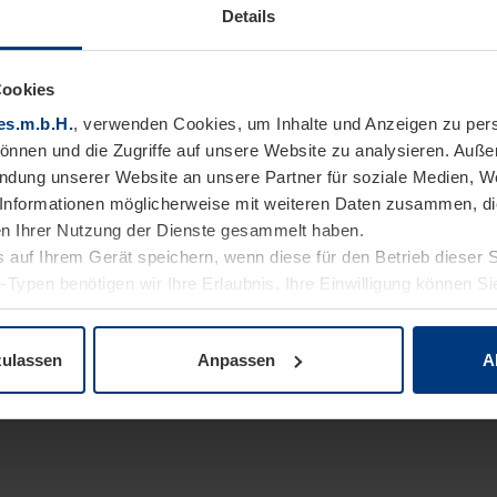
Details
Cookies
es.m.b.H.
, verwenden Cookies, um Inhalte und Anzeigen zu pers
können und die Zugriffe auf unsere Website zu analysieren. Auß
endung unserer Website an unsere Partner für soziale Medien, W
Informationen möglicherweise mit weiteren Daten zusammen, die 
n Ihrer Nutzung der Dienste gesammelt haben.
 auf Ihrem Gerät speichern, wenn diese für den Betrieb dieser 
-Typen benötigen wir Ihre Erlaubnis. Ihre Einwilligung können Sie
enschutzerklärung
unserer Website ändern oder widerrufen.
zulassen
Anpassen
A