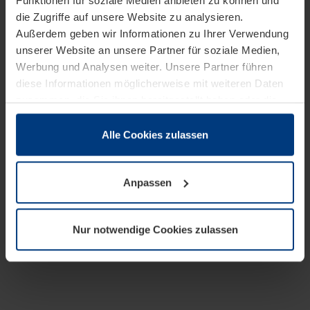
Funktionen für soziale Medien anbieten zu können und
die Zugriffe auf unsere Website zu analysieren.
Außerdem geben wir Informationen zu Ihrer Verwendung
unserer Website an unsere Partner für soziale Medien,
Werbung und Analysen weiter. Unsere Partner führen
diese Informationen möglicherweise mit weiteren Daten
zusammen, die Sie ihnen bereitgestellt haben oder die
sie im Rahmen Ihrer Nutzung der Dienste gesammelt
haben.
Alle Cookies zulassen
Rechtlich können wir Cookies auf Ihrem Gerät speichern,
wenn diese für den Betrieb dieser Seite unbedingt
Anpassen
notwendig sind. Für alle anderen Cookie-Typen benötigen
wir Ihre Erlaubnis. Ihre Einwilligung können Sie jederzeit
in der Cookie-Erläuterung auf der Seite
Nur notwendige Cookies zulassen
Datenschutzerklärung
unserer Website ändern oder
widerrufen.