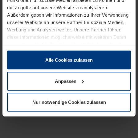
Funktionen für soziale Medien anbieten zu können und
die Zugriffe auf unsere Website zu analysieren.
Außerdem geben wir Informationen zu Ihrer Verwendung
unserer Website an unsere Partner für soziale Medien,
Werbung und Analysen weiter. Unsere Partner führen
diese Informationen möglicherweise mit weiteren Daten
zusammen, die Sie ihnen bereitgestellt haben oder die
sie im Rahmen Ihrer Nutzung der Dienste gesammelt
haben.
Alle Cookies zulassen
Rechtlich können wir Cookies auf Ihrem Gerät speichern,
wenn diese für den Betrieb dieser Seite unbedingt
Anpassen
notwendig sind. Für alle anderen Cookie-Typen benötigen
wir Ihre Erlaubnis. Ihre Einwilligung können Sie jederzeit
in der Cookie-Erläuterung auf der Seite
Nur notwendige Cookies zulassen
Datenschutzerklärung
unserer Website ändern oder
widerrufen.