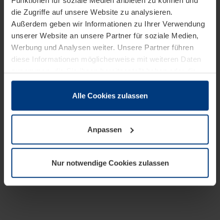
Funktionen für soziale Medien anbieten zu können und
die Zugriffe auf unsere Website zu analysieren.
Außerdem geben wir Informationen zu Ihrer Verwendung
unserer Website an unsere Partner für soziale Medien,
Werbung und Analysen weiter. Unsere Partner führen
diese Informationen möglicherweise mit weiteren Daten
zusammen, die Sie ihnen bereitgestellt haben oder die
sie im Rahmen Ihrer Nutzung der Dienste gesammelt
haben.
Alle Cookies zulassen
Rechtlich können wir Cookies auf Ihrem Gerät speichern,
wenn diese für den Betrieb dieser Seite unbedingt
Anpassen
notwendig sind. Für alle anderen Cookie-Typen benötigen
wir Ihre Erlaubnis. Ihre Einwilligung können Sie jederzeit
in der Cookie-Erläuterung auf der Seite
Nur notwendige Cookies zulassen
Datenschutzerklärung
unserer Website ändern oder
widerrufen.