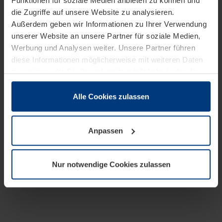
Funktionen für soziale Medien anbieten zu können und
die Zugriffe auf unsere Website zu analysieren.
Außerdem geben wir Informationen zu Ihrer Verwendung
unserer Website an unsere Partner für soziale Medien,
Werbung und Analysen weiter. Unsere Partner führen
diese Informationen möglicherweise mit weiteren Daten
zusammen, die Sie ihnen bereitgestellt haben oder die
sie im Rahmen Ihrer Nutzung der Dienste gesammelt
haben.
Alle Cookies zulassen
Rechtlich können wir Cookies auf Ihrem Gerät speichern,
wenn diese für den Betrieb dieser Seite unbedingt
Anpassen
notwendig sind. Für alle anderen Cookie-Typen benötigen
wir Ihre Erlaubnis. Ihre Einwilligung können Sie jederzeit
in der Cookie-Erläuterung auf der Seite
Nur notwendige Cookies zulassen
Datenschutzerklärung
unserer Website ändern oder
widerrufen.