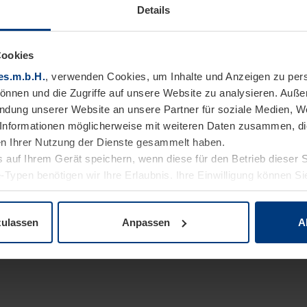
Details
Cookies
es.m.b.H.
, verwenden Cookies, um Inhalte und Anzeigen zu pers
können und die Zugriffe auf unsere Website zu analysieren. Auß
endung unserer Website an unsere Partner für soziale Medien, W
Informationen möglicherweise mit weiteren Daten zusammen, die 
n Ihrer Nutzung der Dienste gesammelt haben.
 auf Ihrem Gerät speichern, wenn diese für den Betrieb dieser 
-Typen benötigen wir Ihre Erlaubnis. Ihre Einwilligung können Sie
enschutzerklärung
unserer Website ändern oder widerrufen.
zulassen
Anpassen
A