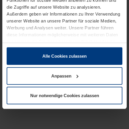
Funktionen für soziale Medien anbieten zu können und
die Zugriffe auf unsere Website zu analysieren.
Außerdem geben wir Informationen zu Ihrer Verwendung
unserer Website an unsere Partner für soziale Medien,
Werbung und Analysen weiter. Unsere Partner führen
diese Informationen möglicherweise mit weiteren Daten
zusammen, die Sie ihnen bereitgestellt haben oder die
sie im Rahmen Ihrer Nutzung der Dienste gesammelt
haben.
Alle Cookies zulassen
Rechtlich können wir Cookies auf Ihrem Gerät speichern,
wenn diese für den Betrieb dieser Seite unbedingt
Anpassen
notwendig sind. Für alle anderen Cookie-Typen benötigen
wir Ihre Erlaubnis. Ihre Einwilligung können Sie jederzeit
in der Cookie-Erläuterung auf der Seite
Nur notwendige Cookies zulassen
Datenschutzerklärung
unserer Website ändern oder
widerrufen.