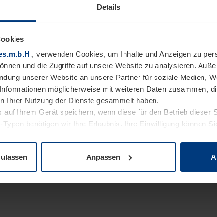
Details
Cookies
es.m.b.H.
, verwenden Cookies, um Inhalte und Anzeigen zu pers
können und die Zugriffe auf unsere Website zu analysieren. Auß
endung unserer Website an unsere Partner für soziale Medien, W
Informationen möglicherweise mit weiteren Daten zusammen, die 
n Ihrer Nutzung der Dienste gesammelt haben.
 auf Ihrem Gerät speichern, wenn diese für den Betrieb dieser 
-Typen benötigen wir Ihre Erlaubnis. Ihre Einwilligung können Sie
enschutzerklärung
unserer Website ändern oder widerrufen.
zulassen
Anpassen
A