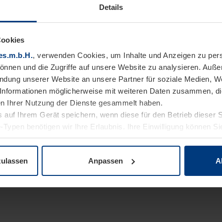
Details
Cookies
es.m.b.H.
, verwenden Cookies, um Inhalte und Anzeigen zu pers
können und die Zugriffe auf unsere Website zu analysieren. Auß
endung unserer Website an unsere Partner für soziale Medien, W
Informationen möglicherweise mit weiteren Daten zusammen, die 
n Ihrer Nutzung der Dienste gesammelt haben.
 auf Ihrem Gerät speichern, wenn diese für den Betrieb dieser 
-Typen benötigen wir Ihre Erlaubnis. Ihre Einwilligung können Sie
enschutzerklärung
unserer Website ändern oder widerrufen.
zulassen
Anpassen
A