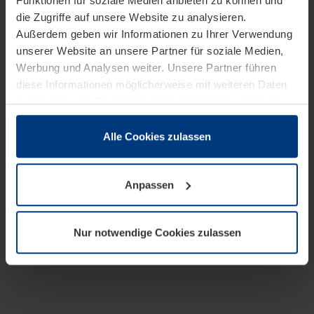
Funktionen für soziale Medien anbieten zu können und
die Zugriffe auf unsere Website zu analysieren.
Außerdem geben wir Informationen zu Ihrer Verwendung
unserer Website an unsere Partner für soziale Medien,
Werbung und Analysen weiter. Unsere Partner führen
diese Informationen möglicherweise mit weiteren Daten
zusammen, die Sie ihnen bereitgestellt haben oder die
sie im Rahmen Ihrer Nutzung der Dienste gesammelt
haben.
Alle Cookies zulassen
Rechtlich können wir Cookies auf Ihrem Gerät speichern,
wenn diese für den Betrieb dieser Seite unbedingt
Anpassen
notwendig sind. Für alle anderen Cookie-Typen benötigen
wir Ihre Erlaubnis. Ihre Einwilligung können Sie jederzeit
in der Cookie-Erläuterung auf der Seite
Nur notwendige Cookies zulassen
Datenschutzerklärung
unserer Website ändern oder
widerrufen.