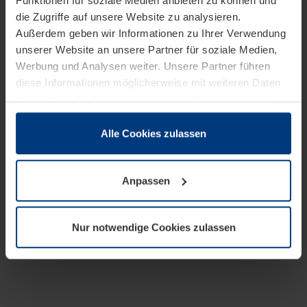
Funktionen für soziale Medien anbieten zu können und
die Zugriffe auf unsere Website zu analysieren.
Außerdem geben wir Informationen zu Ihrer Verwendung
unserer Website an unsere Partner für soziale Medien,
Werbung und Analysen weiter. Unsere Partner führen
diese Informationen möglicherweise mit weiteren Daten
zusammen, die Sie ihnen bereitgestellt haben oder die
sie im Rahmen Ihrer Nutzung der Dienste gesammelt
haben.
Alle Cookies zulassen
Rechtlich können wir Cookies auf Ihrem Gerät speichern,
wenn diese für den Betrieb dieser Seite unbedingt
Anpassen
notwendig sind. Für alle anderen Cookie-Typen benötigen
wir Ihre Erlaubnis. Ihre Einwilligung können Sie jederzeit
in der Cookie-Erläuterung auf der Seite
Nur notwendige Cookies zulassen
Datenschutzerklärung
unserer Website ändern oder
widerrufen.