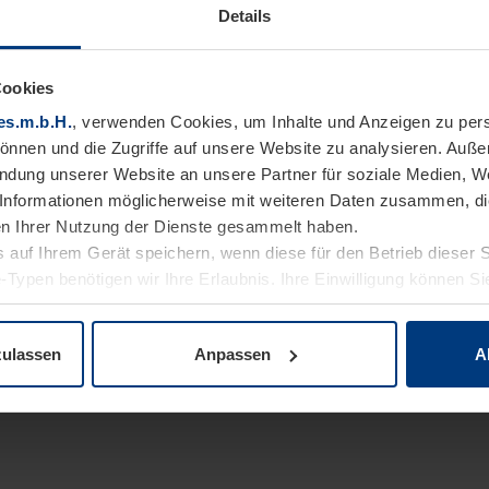
Details
Cookies
es.m.b.H.
, verwenden Cookies, um Inhalte und Anzeigen zu pers
können und die Zugriffe auf unsere Website zu analysieren. Auß
endung unserer Website an unsere Partner für soziale Medien, W
Informationen möglicherweise mit weiteren Daten zusammen, die 
n Ihrer Nutzung der Dienste gesammelt haben.
 auf Ihrem Gerät speichern, wenn diese für den Betrieb dieser 
-Typen benötigen wir Ihre Erlaubnis. Ihre Einwilligung können Sie
enschutzerklärung
unserer Website ändern oder widerrufen.
zulassen
Anpassen
A