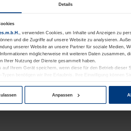
Details
Cookies
es.m.b.H.
, verwenden Cookies, um Inhalte und Anzeigen zu pers
können und die Zugriffe auf unsere Website zu analysieren. Auß
endung unserer Website an unsere Partner für soziale Medien, W
Informationen möglicherweise mit weiteren Daten zusammen, die 
n Ihrer Nutzung der Dienste gesammelt haben.
 auf Ihrem Gerät speichern, wenn diese für den Betrieb dieser 
-Typen benötigen wir Ihre Erlaubnis. Ihre Einwilligung können Sie
enschutzerklärung
unserer Website ändern oder widerrufen.
zulassen
Anpassen
A